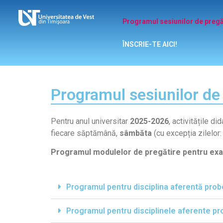
Programul sesiunilor de pregă
ÎNSCRIE-TE AICI!
Programul sesiunilor de
Pentru anul universitar
2025-2026
, activitățile d
fiecare săptămână,
sâmbăta
(cu excepția zilelor
Programul modulelor de pregătire pentru ex
Programul pentru disciplina aferentă probe
Programul pentru disciplinele aferente pro