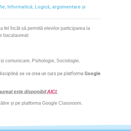
fie; Informatică; Logică, argumentare și
așa fel încât să permită elevilor participarea la
e bacalaureat:
 și comunicare, Psihologie, Sociologie.
 disciplină se va crea un curs pe platforma
Google
aureat este disponibil
AICI
.
regătire și pe platforma Google Classroom.