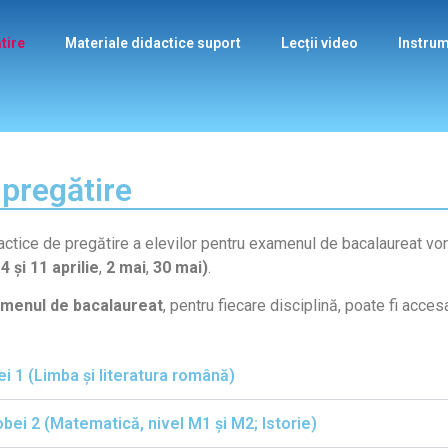
tire
Materiale didactice suport
Lecții video
Instrum
 pregătire
idactice de pregătire a elevilor pentru examenul de bacalaureat vo
:
4 și 11 aprilie
,
2 mai
,
30 mai)
.
amenul de bacalaureat
, pentru fiecare disciplină, poate fi accesa
i 1 (Limba și literatura română)
bei 2 (Matematică, nivel M1 și M2; Istorie)