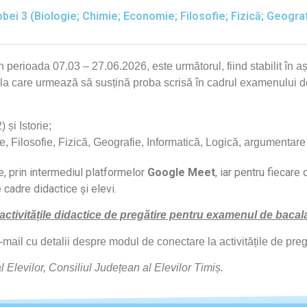
bei 3 (Biologie; Chimie; Economie; Filosofie; Fizică; Geogra
in perioada
07.03 – 27.06.2026
, este următorul, fiind stabilit în 
la care urmează să susțină proba scrisă în cadrul examenului d
și Istorie;
 Filosofie, Fizică, Geografie, Informatică, Logică, argumentare
e, prin intermediul platformelor
Google Meet
, iar pentru fiecare
 cadre didactice și elevi.
 activitățile didactice de pregătire pentru examenul de bacal
n e-mail cu detalii despre modul de conectare la activitățile de p
l Elevilor, Consiliul Județean al Elevilor Timiș.