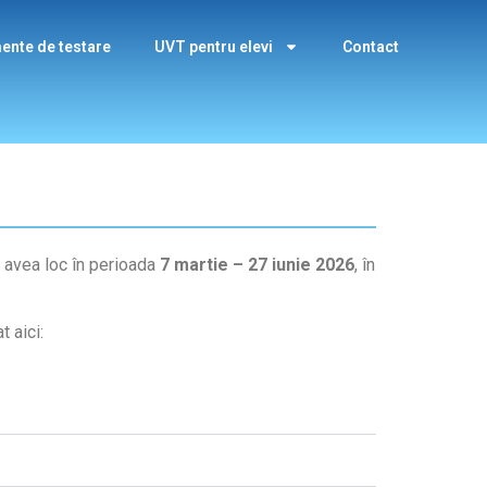
ente de testare
UVT pentru elevi
Contact
r avea loc în perioada
7 martie
– 27 iunie 2026
, în
t aici: